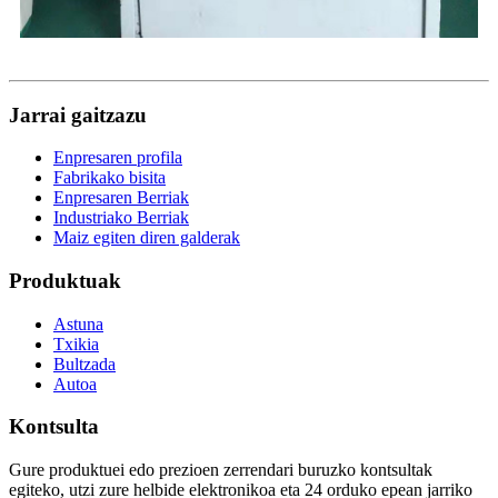
Jarrai gaitzazu
Enpresaren profila
Fabrikako bisita
Enpresaren Berriak
Industriako Berriak
Maiz egiten diren galderak
Produktuak
Astuna
Txikia
Bultzada
Autoa
Kontsulta
Gure produktuei edo prezioen zerrendari buruzko kontsultak
egiteko, utzi zure helbide elektronikoa eta 24 orduko epean jarriko