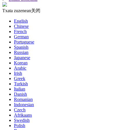
Txata zuzenean
关闭
English
Chinese
French
German
Portuguese
Spanish
Russian
Japanese
Korean
Arabic
Irish
Greek
Turkish
Italian
Danish
Romanian
Indonesian
Czech
Afrikaans
Swedish
Polish