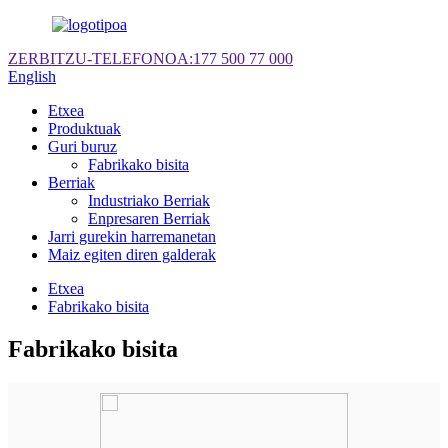
ZERBITZU-TELEFONOA:
177 500 77 000
English
Etxea
Produktuak
Guri buruz
Fabrikako bisita
Berriak
Industriako Berriak
Enpresaren Berriak
Jarri gurekin harremanetan
Maiz egiten diren galderak
Etxea
Fabrikako bisita
Fabrikako bisita