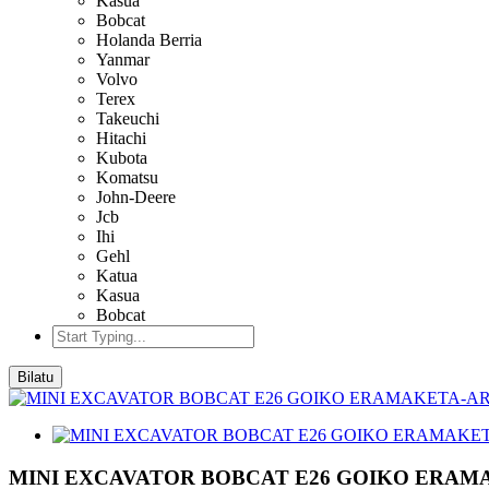
Kasua
Bobcat
Holanda Berria
Yanmar
Volvo
Terex
Takeuchi
Hitachi
Kubota
Komatsu
John-Deere
Jcb
Ihi
Gehl
Katua
Kasua
Bobcat
Bilatu
MINI EXCAVATOR BOBCAT E26 GOIKO ERAM