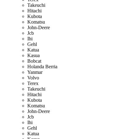
Takeuchi
Hitachi
Kubota
Komatsu
John-Deere
Jcb
Ihi
Gehl
Katua
Kasua
Bobcat
Holanda Berria
Yanmar
Volvo
Terex
Takeuchi
Hitachi
Kubota
Komatsu
John-Deere
Jcb
Ihi
Gehl
Katua