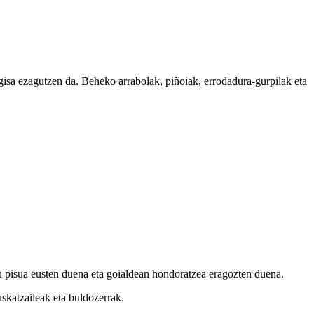
isa ezagutzen da. Beheko arrabolak, piñoiak, errodadura-gurpilak eta
en pisua eusten duena eta goialdean hondoratzea eragozten duena.
uskatzaileak eta buldozerrak.