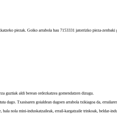
katzeko piezak. Goiko arrabola hau 7153331 jatorrizko pieza-zenbaki g
ieza guztiak aldi berean ordezkatzea gomendatzen dizugu.
tuta dago. Txasisaren goialdean dagoen arrabola txikiagoa da, errailar
hala nola mini-induskatzaileak, errail-kargatzaile trinkoak, beldar-ind