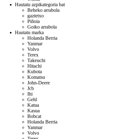
Hautatu azpikategoria bat
Beheko arrabola
gaztetxo
Piñoia
Goiko arrabola
Hautatu marka
Holanda Berria
Yanmar
Volvo
Terex
Takeuchi
Hitachi
Kubota
Komatsu
John-Deere
Jcb
Ihi
Gehl
Katua
Kasua
Bobcat
Holanda Berria
Yanmar
Volvo
Terex