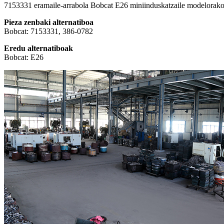
7153331 eramaile-arrabola Bobcat E26 miniinduskatzaile modelorako 
Pieza zenbaki alternatiboa
Bobcat: 7153331, 386-0782
Eredu alternatiboak
Bobcat: E26