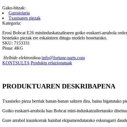
Gako-hitzak:
Garraiolaria
Txasisaren piezak
Kategoria:
Erosi Bobcat E26 miniinduskatzailearen goiko euskarri-arrabola ordez
bestelako piezak ere eskaintzen ditugu modelo honetarako.
SKU: 7153331
Pisua: 4KG
Helbide elektronikoa:
info@fortune-parts.com
KONTSULTA
Produktu erlazionatuak
PRODUKTUAREN DESKRIBAPENA
Txasiseko pieza berriak banan-banan saltzen dira, baina higatutako p
Goiko euskarri-arrabola hau Bobcat mini-induskatzaileetarako diseina
Gure arrabol iraunkorrak hainbat ekipamendutarako eskuragarri daude, 