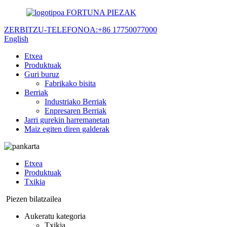
FORTUNA PIEZAK
ZERBITZU-TELEFONOA:
+86 17750077000
English
Etxea
Produktuak
Guri buruz
Fabrikako bisita
Berriak
Industriako Berriak
Enpresaren Berriak
Jarri gurekin harremanetan
Maiz egiten diren galderak
Etxea
Produktuak
Txikia
Piezen bilatzailea
Aukeratu kategoria
Txikia