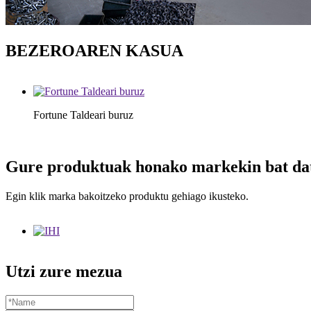
BEZEROAREN KASUA
Fortune Taldeari buruz
Gure produktuak honako markekin bat da
Egin klik marka bakoitzeko produktu gehiago ikusteko.
Utzi zure mezua