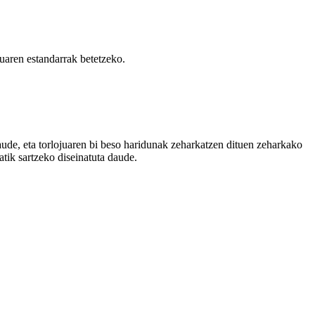
tuaren estandarrak betetzeko.
aude, eta torlojuaren bi beso haridunak zeharkatzen dituen zeharkako
atik sartzeko diseinatuta daude.