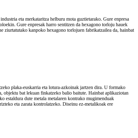
 industria eta merkataritza helburu mota guztietarako. Gure enpresa
koloekin. Gure enpresak harro sentitzen da hexagono torloju hauek
une ziurtatutako kanpoko hexagono torlojuen fabrikatzailea da, hainbat
tzeko plaka-euskarria eta lotura-azkoinak jartzen dira. U formako
, objektu bat lekuan finkatzeko balio baitute. Hainbat aplikaziotan
omazko estaldura dute metala metalaren kontrako mugimenduak
izteko eta zarata kontrolatzeko. Diseinu ez-metalikoak ere