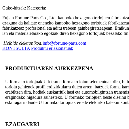
Gako-hitzak:
Kategoria:
Fujian Fortune Parts Co., Ltd. kanpoko hexagono torlojuen fabrikatzai
ezaguna da kalitate oneneko kanpoko hexagono torlojuak fabrikatzeaga
fabrikatzeaz profesional eta aditu trebeen gainbegiratzeapean. Eraikun
lan eta materialetarako egokiak diren hexagono torlojuak bezalako fin
Helbide elektronikoa:
info@fortune-parts.com
KONTSULTA
Produktu erlazionatuak
PRODUKTUAREN AURKEZPENA
U formako torlojuak U letraren formako lotura-elementuak dira, bi h
torloju gehienek profil erdizirkularra duten arren, batzuek forma ka
erabiltzen dira, hodiak euskarritik hasi eta automobilgintzan trans
eragindako higadura saihesteko. U formako torlojuen beste diseinu b
eskuragarri daude U formako torlojuak eroale elektriko batekin kont
EZAUGARRI