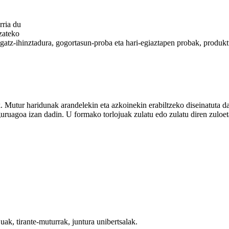
rria du
izateko
, gatz-ihinztadura, gogortasun-proba eta hari-egiaztapen probak, produk
. Mutur haridunak arandelekin eta azkoinekin erabiltzeko diseinatuta d
eguruagoa izan dadin. U formako torlojuak zulatu edo zulatu diren zuloet
uak, tirante-muturrak, juntura unibertsalak.