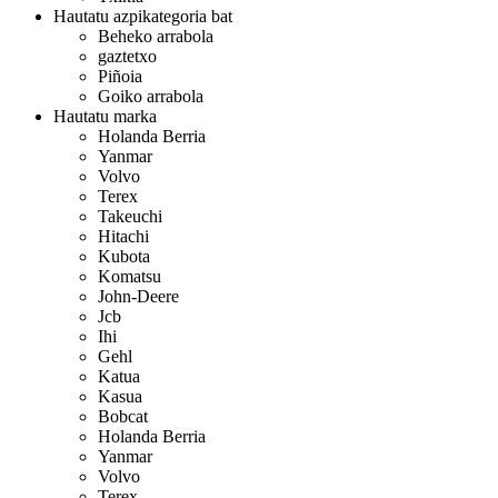
Hautatu azpikategoria bat
Beheko arrabola
gaztetxo
Piñoia
Goiko arrabola
Hautatu marka
Holanda Berria
Yanmar
Volvo
Terex
Takeuchi
Hitachi
Kubota
Komatsu
John-Deere
Jcb
Ihi
Gehl
Katua
Kasua
Bobcat
Holanda Berria
Yanmar
Volvo
Terex