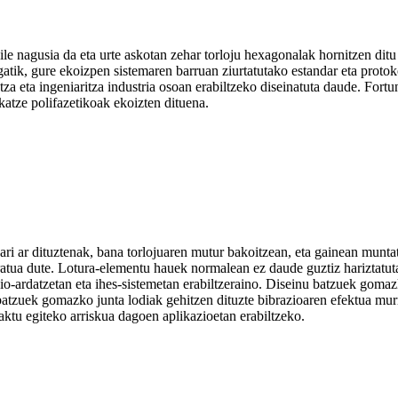
le nagusia da eta urte askotan zehar torloju hexagonalak hornitzen ditu
tik, gure ekoizpen sistemaren barruan ziurtatutako estandar eta proto
tza eta ingeniaritza industria osoan erabiltzeko diseinatuta daude. Fort
katze polifazetikoak ekoizten dituena.
ari ar dituztenak, bana torlojuaren mutur bakoitzean, eta gainean munta
rratua dute. Lotura-elementu hauek normalean ez daude guztiz hariztatuta
misio-ardatzetan eta ihes-sistemetan erabiltzeraino. Diseinu batzuek g
atzuek gomazko junta lodiak gehitzen dituzte bibrazioaren efektua murr
aktu egiteko arriskua dagoen aplikazioetan erabiltzeko.