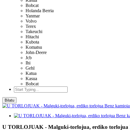
Kasua
Bobcat
Holanda Berria
Yanmar
Volvo
Terex
Takeuchi
Hitachi
Kubota
Komatsu
John-Deere
Jcb
Ihi
Gehl
Katua
Kasua
Bobcat
Bilatu
U TORLOJUAK - Malguki-torlojua, erdiko torlojua 