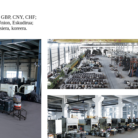
, GBP, CNY, CHF;
Union, Eskudirua;
siera, koreera.