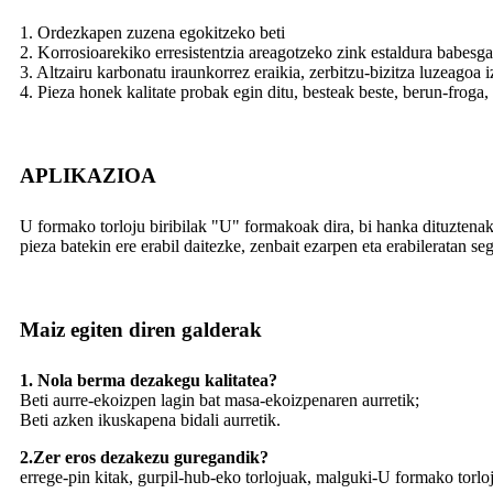
1. Ordezkapen zuzena egokitzeko beti
2. Korrosioarekiko erresistentzia areagotzeko zink estaldura babesga
3. Altzairu karbonatu iraunkorrez eraikia, zerbitzu-bizitza luzeagoa 
4. Pieza honek kalitate probak egin ditu, besteak beste, berun-froga
APLIKAZIOA
U formako torloju biribilak "U" formakoak dira, bi hanka dituztenak
pieza batekin ere erabil daitezke, zenbait ezarpen eta erabileratan s
Maiz egiten diren galderak
1. Nola berma dezakegu kalitatea?
Beti aurre-ekoizpen lagin bat masa-ekoizpenaren aurretik;
Beti azken ikuskapena bidali aurretik.
2.Zer eros dezakezu guregandik?
errege-pin kitak, gurpil-hub-eko torlojuak, malguki-U formako torloj