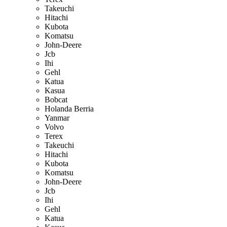
Takeuchi
Hitachi
Kubota
Komatsu
John-Deere
Jcb
Ihi
Gehl
Katua
Kasua
Bobcat
Holanda Berria
Yanmar
Volvo
Terex
Takeuchi
Hitachi
Kubota
Komatsu
John-Deere
Jcb
Ihi
Gehl
Katua