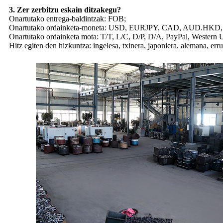
3. Zer zerbitzu eskain ditzakegu?
Onartutako entrega-baldintzak: FOB;
Onartutako ordainketa-moneta: USD, EURJPY, CAD, AUD.HKD
Onartutako ordainketa mota: T/T, L/C, D/P, D/A, PayPal, Western 
Hitz egiten den hizkuntza: ingelesa, txinera, japoniera, alemana, erru