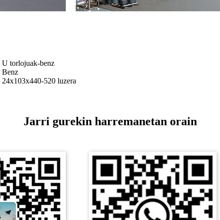
U torlojuak-benz
Benz
24x103x440-520 luzera
Jarri gurekin harremanetan orain