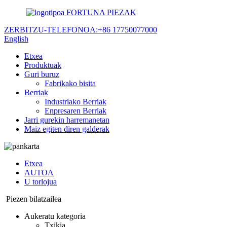
FORTUNA PIEZAK
ZERBITZU-TELEFONOA:
+86 17750077000
English
Etxea
Produktuak
Guri buruz
Fabrikako bisita
Berriak
Industriako Berriak
Enpresaren Berriak
Jarri gurekin harremanetan
Maiz egiten diren galderak
Etxea
AUTOA
U torlojua
Piezen bilatzailea
Aukeratu kategoria
Txikia