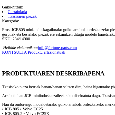
Gako-hitzak:
Garraiolaria
Txasisaren piezak
Kategoria:
Erosi JCB805 mini-induskagailurako goiko arrabola ordezkatzeko piez
gurpilak eta bestelako piezak ere eskaintzen ditugu modelo hauetarak
SKU: 234/14900
Helbide elektronikoa:
info@fortune-parts.com
KONTSULTA
Produktu erlazionatuak
PRODUKTUAREN DESKRIBAPENA
Txasiseko pieza berriak banan-banan saltzen dira, baina higatutako p
Arrabola hau JCB miniinduskatzaileetarako diseinatuta dago. Txasisar
Hau da ondorengo modeloetarako goiko arrabola ordezkatzeko merka
• JCB 805 • Volvo EC25
• JCB 805-2 • Volvo EC25X