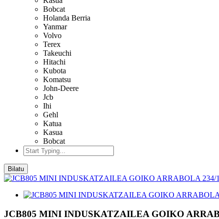
Kasua
Bobcat
Holanda Berria
Yanmar
Volvo
Terex
Takeuchi
Hitachi
Kubota
Komatsu
John-Deere
Jcb
Ihi
Gehl
Katua
Kasua
Bobcat
Bilatu
JCB805 MINI INDUSKATZAILEA GOIKO ARRABO