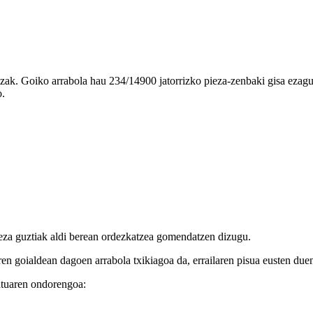
ak. Goiko arrabola hau 234/14900 jatorrizko pieza-zenbaki gisa ezagu
o.
ieza guztiak aldi berean ordezkatzea gomendatzen dizugu.
en goialdean dagoen arrabola txikiagoa da, errailaren pisua eusten due
tuaren ondorengoa: