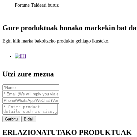
Fortune Taldeari buruz
Gure produktuak honako markekin bat da
Egin klik marka bakoitzeko produktu gehiago ikusteko.
Utzi zure mezua
Garbitu
Bidali
ERLAZIONATUTAKO PRODUKTUAK