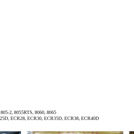
805-2, 8055RTS, 8060, 8065
CR25D, ECR28, ECR30, ECR35D, ECR38, ECR40D