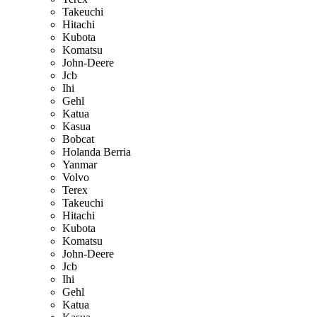
Takeuchi
Hitachi
Kubota
Komatsu
John-Deere
Jcb
Ihi
Gehl
Katua
Kasua
Bobcat
Holanda Berria
Yanmar
Volvo
Terex
Takeuchi
Hitachi
Kubota
Komatsu
John-Deere
Jcb
Ihi
Gehl
Katua