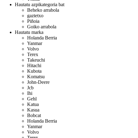
Hautatu azpikategoria bat
Beheko arrabola
gaztetxo
Piñoia
Goiko arrabola
Hautatu marka
Holanda Berria
Yanmar
Volvo
Terex
Takeuchi
Hitachi
Kubota
Komatsu
John-Deere
Jcb
Ihi
Gehl
Katua
Kasua
Bobcat
Holanda Berria
Yanmar
Volvo
Terex