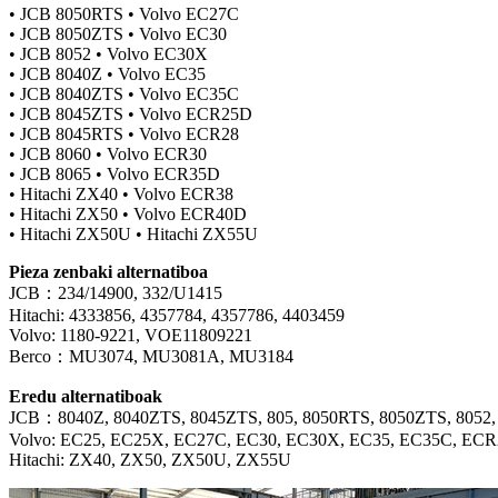
• JCB 8050RTS • Volvo EC27C
• JCB 8050ZTS • Volvo EC30
• JCB 8052 • Volvo EC30X
• JCB 8040Z • Volvo EC35
• JCB 8040ZTS • Volvo EC35C
• JCB 8045ZTS • Volvo ECR25D
• JCB 8045RTS • Volvo ECR28
• JCB 8060 • Volvo ECR30
• JCB 8065 • Volvo ECR35D
• Hitachi ZX40 • Volvo ECR38
• Hitachi ZX50 • Volvo ECR40D
• Hitachi ZX50U • Hitachi ZX55U
Pieza zenbaki alternatiboa
JCB：234/14900, 332/U1415
Hitachi: 4333856, 4357784, 4357786, 4403459
Volvo: 1180-9221, VOE11809221
Berco：MU3074, MU3081A, MU3184
Eredu alternatiboak
JCB：8040Z, 8040ZTS, 8045ZTS, 805, 8050RTS, 8050ZTS, 8052, 
Volvo: EC25, EC25X, EC27C, EC30, EC30X, EC35, EC35C, E
Hitachi: ZX40, ZX50, ZX50U, ZX55U