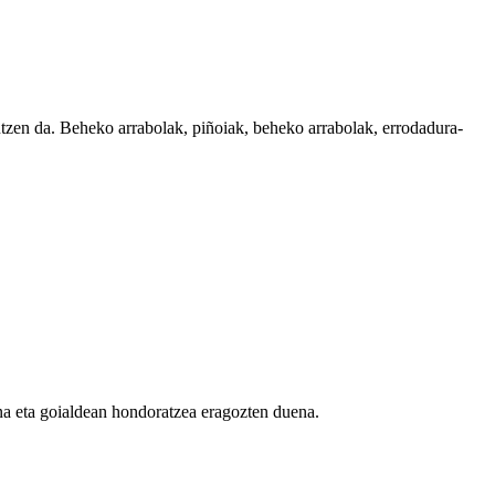
tzen da. Beheko arrabolak, piñoiak, beheko arrabolak, errodadura-
na eta goialdean hondoratzea eragozten duena.