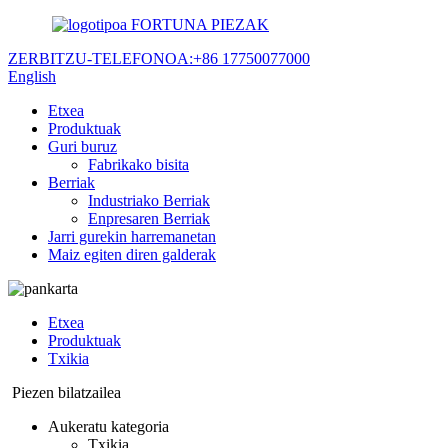
FORTUNA PIEZAK
ZERBITZU-TELEFONOA:
+86 17750077000
English
Etxea
Produktuak
Guri buruz
Fabrikako bisita
Berriak
Industriako Berriak
Enpresaren Berriak
Jarri gurekin harremanetan
Maiz egiten diren galderak
Etxea
Produktuak
Txikia
Piezen bilatzailea
Aukeratu kategoria
Txikia